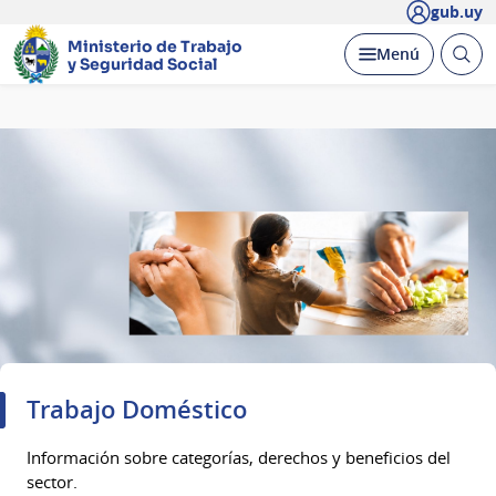
gub.uy
Ministerio de Trabajo
Abrir
Desplegar
Menú
y Seguridad Social
busc
Página
principal
Trabajo Doméstico
Información sobre categorías, derechos y beneficios del
sector.