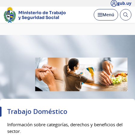
gub.uy
Ministerio de Trabajo
Abrir
Desplegar
Menú
y Seguridad Social
busc
Página
principal
Trabajo Doméstico
Información sobre categorías, derechos y beneficios del
sector.