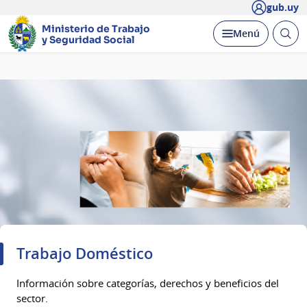
gub.uy
Ministerio de Trabajo
Abrir
Desplegar
Menú
y Seguridad Social
busc
Página
principal
Trabajo Doméstico
Información sobre categorías, derechos y beneficios del
sector.