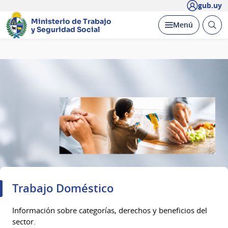
gub.uy
Ministerio de Trabajo
Abrir
Desplegar
Menú
y Seguridad Social
busc
Página
principal
Trabajo Doméstico
Información sobre categorías, derechos y beneficios del
sector.