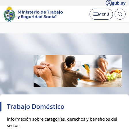
gub.uy
Ministerio de Trabajo
Abrir
Desplegar
Menú
y Seguridad Social
busc
Página
principal
Trabajo Doméstico
Información sobre categorías, derechos y beneficios del
sector.