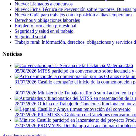
Nuevo: Llamados a concursos
Nuevo: Ficha Técnica de Prevención sobre tractores. Buenas pr
Nuevo: Guía para trabajos con exposición a altas temperatura
Derechos y obligaciones laborales
Empleo y formación profesional
Seguridad y salud en el trabajo
Seguridad social
Trabajo rural: Información, derechos, obligaciones y servicios
Noticias
05/08/2026
MTSS participó en conversatorio sobre lactancia 
31/07/2026
Castillo acompañó el inicio de la conmemoración 
30/07/2026
Ministerio de Trabajo reafirmó su rol activo en la
28/07/2026
Oficina de Trabajo de Canelones funciona en nuev
28/07/2026
PIP: MTSS y Gobierno de Canelones renovaron c
27/07/2026
PROMYPE: Del diálogo a la acción para fortalecer
Acceder a más noticias