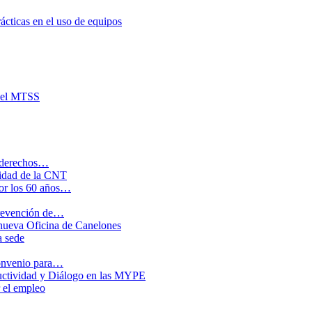
ácticas en el uso de equipos
 del MTSS
y derechos…
por los 60 años…
 prevención de…
a sede
onvenio para…
 el empleo