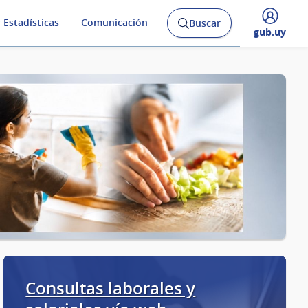
 Estadísticas
Comunicación
Buscar
Abrir
Desplegar
gub.uy
buscador
menú
y
de
Consultas laborales y