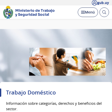
gub.uy
Ministerio de Trabajo
Abrir
Desplegar
Menú
y Seguridad Social
busc
Página
principal
Trabajo Doméstico
Información sobre categorías, derechos y beneficios del
sector.