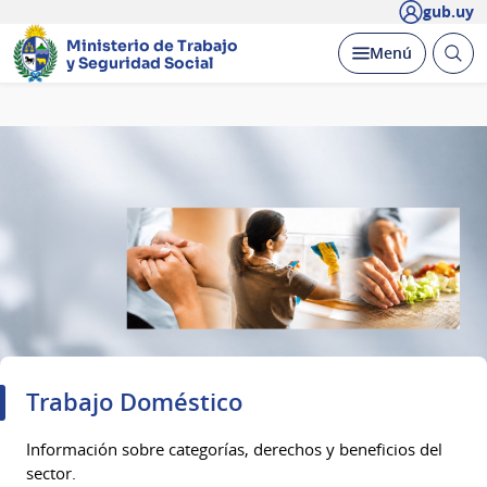
gub.uy
Ministerio de Trabajo
Abrir
Desplegar
Menú
y Seguridad Social
busc
Página
principal
Trabajo Doméstico
Información sobre categorías, derechos y beneficios del
sector.