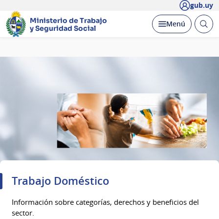
gub.uy
Ministerio de Trabajo
Abrir
Desplegar
Menú
y Seguridad Social
busc
Página
principal
Trabajo Doméstico
Información sobre categorías, derechos y beneficios del
sector.