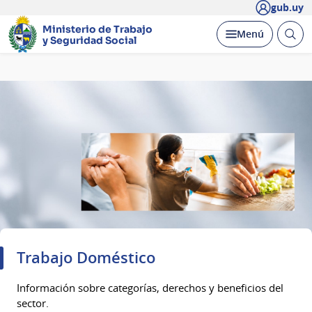
gub.uy
Ministerio de Trabajo
Abrir
Desplegar
Menú
y Seguridad Social
busc
Página
principal
Trabajo Doméstico
Información sobre categorías, derechos y beneficios del
sector.