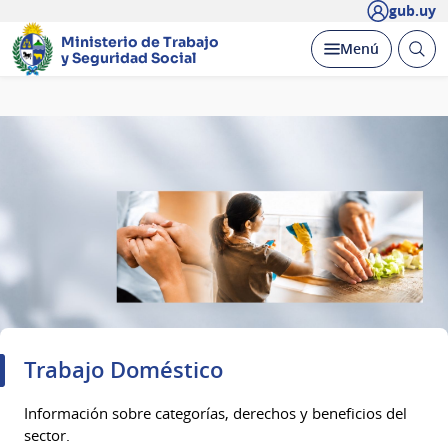
gub.uy
Ministerio de Trabajo
Abrir
Desplegar
Menú
y Seguridad Social
busc
Página
principal
Trabajo Doméstico
Información sobre categorías, derechos y beneficios del
sector.