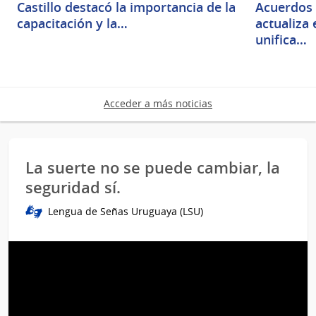
Castillo destacó la importancia de la
Acuerdos 
capacitación y la…
actualiza
unifica…
Acceder a más noticias
La suerte no se puede cambiar, la
seguridad sí.
Lengua de Señas Uruguaya (LSU)