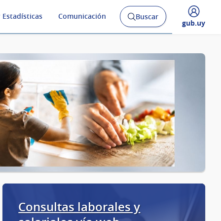
 Estadísticas
Comunicación
Buscar
Abrir
Desplegar
gub.uy
buscador
menú
y
de
Consultas laborales y