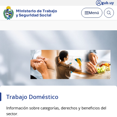
gub.uy
Ministerio de Trabajo
Abrir
Desplegar
Menú
y Seguridad Social
busc
Página
principal
Trabajo Doméstico
Información sobre categorías, derechos y beneficios del
sector.