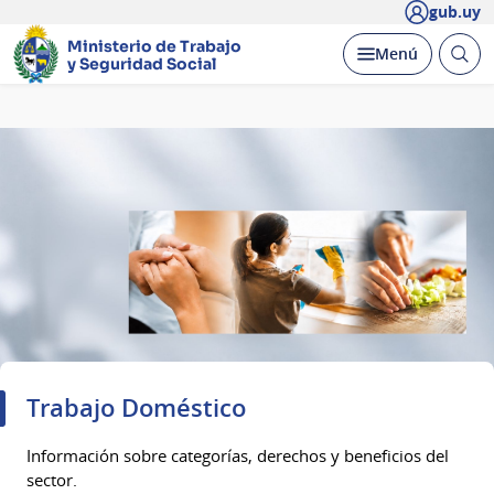
gub.uy
Ministerio de Trabajo
Abrir
Desplegar
Menú
y Seguridad Social
busc
Página
principal
Trabajo Doméstico
Información sobre categorías, derechos y beneficios del
sector.