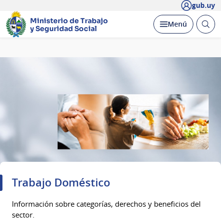
gub.uy
Ministerio de Trabajo
Abrir
Desplegar
Menú
y Seguridad Social
busc
Página
principal
Trabajo Doméstico
Información sobre categorías, derechos y beneficios del
sector.