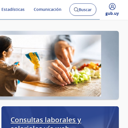
 Estadísticas
Comunicación
Buscar
Abrir
Desplegar
gub.uy
buscador
menú
y
de
Consultas laborales y