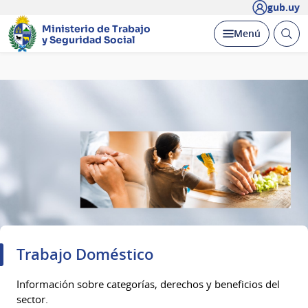
gub.uy
Ministerio de Trabajo
Abrir
Desplegar
Menú
y Seguridad Social
busc
Página
principal
Trabajo Doméstico
Información sobre categorías, derechos y beneficios del
sector.