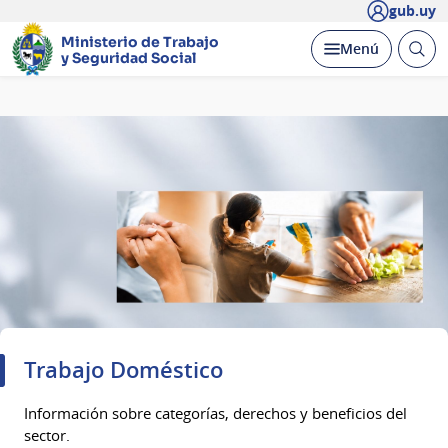
gub.uy
Ministerio de Trabajo
Abrir
Desplegar
Menú
y Seguridad Social
busc
Página
principal
Trabajo Doméstico
Información sobre categorías, derechos y beneficios del
sector.