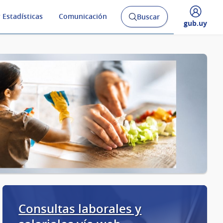
 Estadísticas
Comunicación
Buscar
Abrir
Desplegar
gub.uy
buscador
menú
y
de
Consultas laborales y