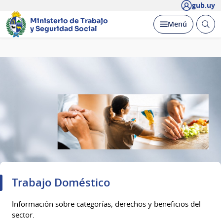
gub.uy
Ministerio de Trabajo
Abrir
Desplegar
Menú
y Seguridad Social
busc
Página
principal
Trabajo Doméstico
Información sobre categorías, derechos y beneficios del
sector.