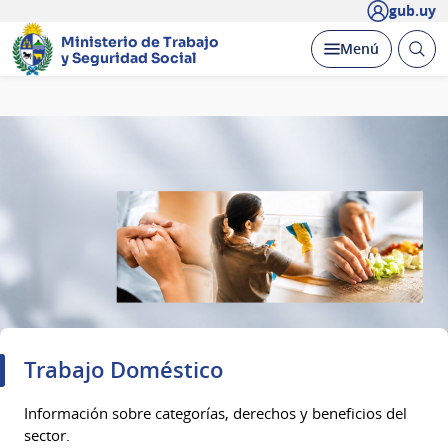
gub.uy
Ministerio de Trabajo
Abrir
Desplegar
Menú
y Seguridad Social
busc
Página
principal
Trabajo Doméstico
Información sobre categorías, derechos y beneficios del
sector.