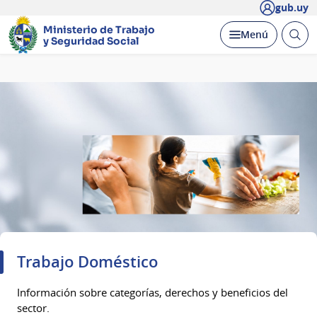
gub.uy
Ministerio de Trabajo
Abrir
Desplegar
Menú
y Seguridad Social
busc
Página
principal
Trabajo Doméstico
Información sobre categorías, derechos y beneficios del
sector.