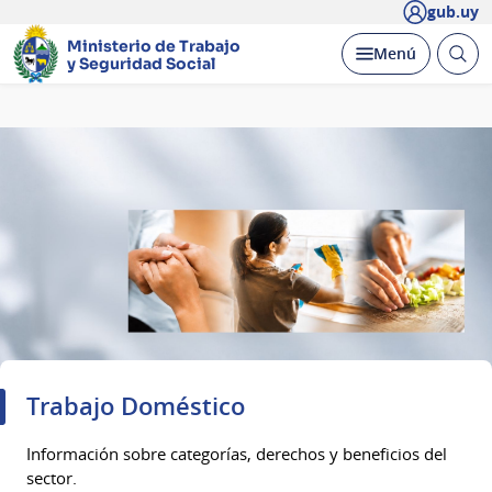
gub.uy
Ministerio de Trabajo
Abrir
Desplegar
Menú
y Seguridad Social
busc
Página
principal
Trabajo Doméstico
Información sobre categorías, derechos y beneficios del
sector.