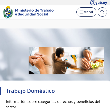
gub.uy
Ministerio de Trabajo
Abrir
Desplegar
Menú
y Seguridad Social
busc
Página
principal
Trabajo Doméstico
Información sobre categorías, derechos y beneficios del
sector.