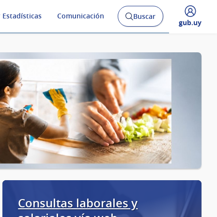
 Estadísticas
Comunicación
Buscar
Abrir
Desplegar
gub.uy
buscador
menú
y
de
Consultas laborales y